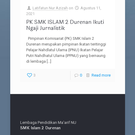
Latifatun Nur Azizah
on
Agustus 11,
2021
PK SMK ISLAM 2 Durenan Ikuti
Ngaji Jurnalistik
Pimpinan Komisariat (PK) SMK Islam 2
Durenan merupakan pimpinan Ikatan teritinggi
Pelajar Nahdlatul Ulama (IPNU) Ikatan Pelajar
Putri Nahdhatul Ulama (IPPNU) yang bernaung
di lembaga
[…]
3
0
Read more
Lembaga Pendidikan Ma'arif NU
SMK Islam 2 Durenan